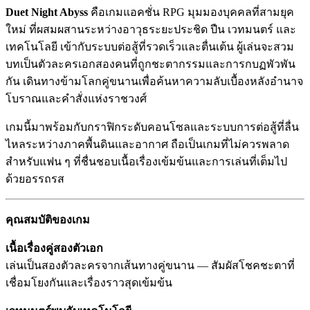
Duet Night Abyss
คือเกมแอคชั่น RPG มุมมองบุคคลที่สามยุค
ใหม่ ที่ผสมผสานระหว่างอาวุธระยะประชิด ปืน เวทมนตร์ และ
เทคโนโลยี เข้ากับระบบต่อสู้ที่รวดเร็วและตื่นเต้น ผู้เล่นจะสวม
บทเป็นตัวละครเอกสองคนที่ถูกชะตากรรมและการกบฏพัวพัน
กัน เดินทางข้ามโลกคู่ขนานเพื่อค้นหาความลับเบื้องหลังอำนาจ
โบราณและคำสั่งแห่งราชวงศ์
เกมนี้มาพร้อมกับกราฟิกระดับคอนโซลและระบบการต่อสู้ที่ลื่น
ไหลระหว่างภาคพื้นดินและอากาศ ถือเป็นเกมที่ไม่ควรพลาด
สำหรับแฟน ๆ ที่ชื่นชอบเนื้อเรื่องเข้มข้นและการเล่นที่เต็มไป
ด้วยอรรถรส
คุณสมบัติของเกม
เนื้อเรื่องคู่สองตัวเอก
เล่นเป็นสองตัวละครจากเส้นทางคู่ขนาน — สัมผัสโชคชะตาที่
เชื่อมโยงกันและเรื่องราวสุดเข้มข้น